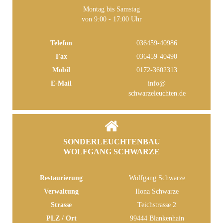
Montag bis Samstag
von 9:00 - 17:00 Uhr
Telefon
036459-40986
Fax
036459-40490
Mobil
0172-3602313
E-Mail
info@
schwarzeleuchten.de

SONDERLEUCHTENBAU
WOLFGANG SCHWARZE
Restaurierung
Wolfgang Schwarze
Verwaltung
Ilona Schwarze
Strasse
Teichstrasse 2
PLZ / Ort
99444 Blankenhain