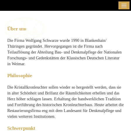
STARTSEITE
Les Meilleurs Casinos en Ligne qui Payent
KRONLEUCHTER
Über uns
ELEKTROTECHNIK UND MECHANIK
Vraiment
Die Firma Wolfgang Schwarze wurde 1990 in Blankenhain/
Thüringen gegründet. Hervorgegangen ist die Firma nach
REFERENZEN
Dans le monde des jeux en ligne, trouver un casino fiable et généreux
Teilauflösung der Abteilung Bau- und Denkmalpflege der Nationalen
peut s’avérer complexe. Lorsque vous recherchez un
casino qui paye
Forschungs- und Gedenkstätten der Klassischen Deutschen Literatur
KONTAKT
vraiment
, la crédibilité et la réputation du site sont essentielles. Les
in Weimar.
joueurs francophones cherchent souvent ces plateformes qui sont non
Philosophie
seulement divertissantes mais aussi fiables en termes de paiements.
Ces casinos se distinguent par leur transparence et leur engagement
Die Kristallkronleuchter sollen wieder so hergestellt werden, dass sie
envers les joueurs. Ils garantissent des transactions sans tracas et
in alter Schönheit und Brillanz die Räumlichkeiten erhellen und das
offrent des jeux équitables avec une grande variété de choix, assurant
Herz höher schlagen lassen. Erhaltung der handwerklichen Tradition
que chaque joueur trouve son bonheur.
und Fortführung des historischen Kronleuchterbaus. Heute arbeitet die
Fonctionnalité
Description
Restaurierungsfirma eng mit dem Landesamt für Denkmalpflege und
vielen weiteren Institutionen.
Fiabilité
Opérations certifiées par des instances respectées
Variété de jeux
Large gamme de machines à sous, jeux de table, etc.
Schwerpunkt
La compatibilité mobile est aussi un critère de choix important. Un